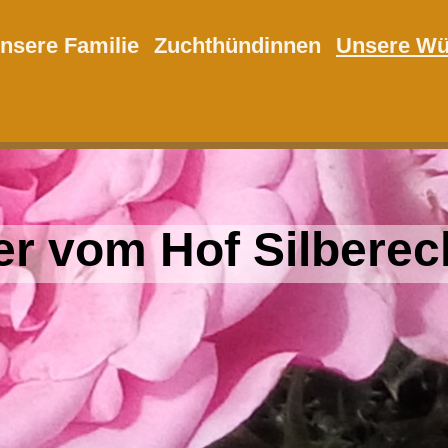
nsere Familie
Zuchthündinnen
Unsere Wü
er vom Hof Silberec